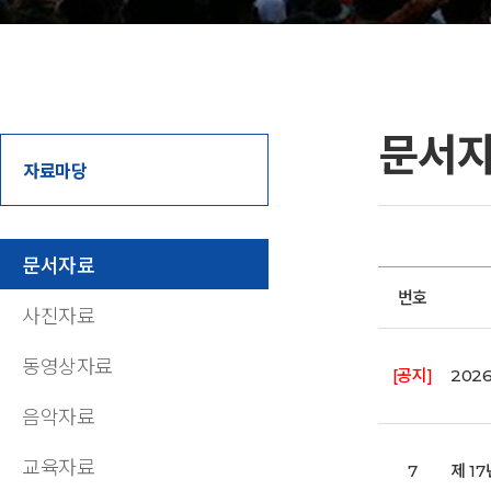
문서
자료마당
문서자료
번호
사진자료
동영상자료
[공지]
202
음악자료
교육자료
7
제 1