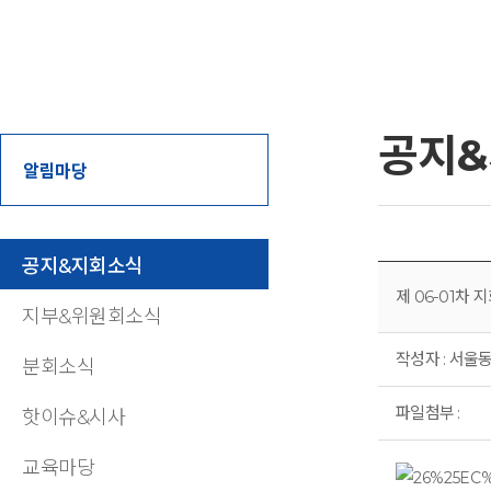
공지
알림마당
공지&지회소식
제 06-01차
지부&위원회소식
작성자 : 서울동부
분회소식
파일첨부 :
핫이슈&시사
교육마당